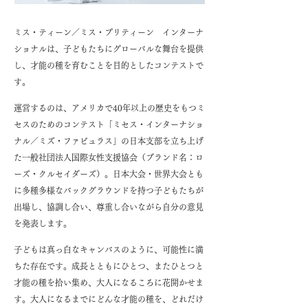
ミス・ティーン／ミス・プリティーン インターナ
ショナルは、子どもたちにグローバルな舞台を提供
し、才能の種を育むことを目的としたコンテストで
す。
運営するのは、アメリカで40年以上の歴史をもつミ
セスのためのコンテスト「ミセス・インターナショ
ナル／ミズ・ファビュラス」の日本支部を立ち上げ
た一般社団法人国際女性支援協会（ブランド名：ロ
ーズ・クルセイダーズ）。日本大会・世界大会とも
に多種多様なバックグラウンドを持つ子どもたちが
出場し、協調し合い、尊重し合いながら自分の意見
を発表します。
子どもは真っ白なキャンバスのように、可能性に満
ちた存在です。成長とともにひとつ、またひとつと
才能の種を拾い集め、大人になるころに花開かせま
す。大人になるまでにどんな才能の種を、どれだけ