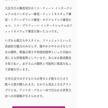
大会当日の審査項目はミス・ティーン インターナシ
ョナルはインタビュー審査・フィットネスウェア審
査・イブニングドレス審査・カクテルドレス審査の
４つ、ミス・プリティーン インターナショナルはフ
ィットネスウェア審査を除いた３つです。
いずれも顔立ちやスタイル、ファッションといった
表面的な魅力のみならず、健やかさやその子ならで
はの個性、教養の深さや利他的精神といった内面の
美しさも評価基準としています。あらゆる既成概念
を取り払い、お子さんの個性と可能性に敬意を払っ
て評価を行います。
日本大会では子どもたちの努力と才能をたたえて
数々の賞が贈られます。なかでも頂点となるグラン
プリには、アメリカ・テネシー州で行われる世界大
会への出場権が与えられます。