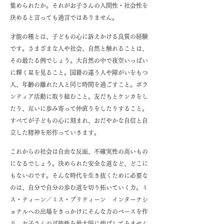
集められたか。それがお子さんの人間性・社会性を
決めると言っても過言ではありません。
才能の種とは、子どもの心に訴えかける良質の経験
です。さまざまな人や社会、自然と触れることは、
その最たる例でしょう。大自然の中で夜空いっぱい
に輝く星を見ること。国籍の違う人や障がいをもつ
人、年齢の離れた人と同じ時間を過ごすこと。ボラ
ンティア活動に取り組むこと。友だちとケンカをし
たり、互いに歩み寄って仲直りをしたりすること。
すべてが子どもの心に刻まれ、おだやかな自信と自
立した精神を形作っていきます。
これからの社会は自由な反面、不確実性の高いもの
になるでしょう。決められた安全な道など、どこに
もないのです。そんな時代を生き抜くために必要な
のは、自分で自分の歩む道を切り拓いていく力。ミ
ス・ティーン／ミス・プリティーン インターナシ
ョナルへの出場をきっかけにそんな力のベースを作
り、お子さんの可能性を最大限に伸ばしてみません