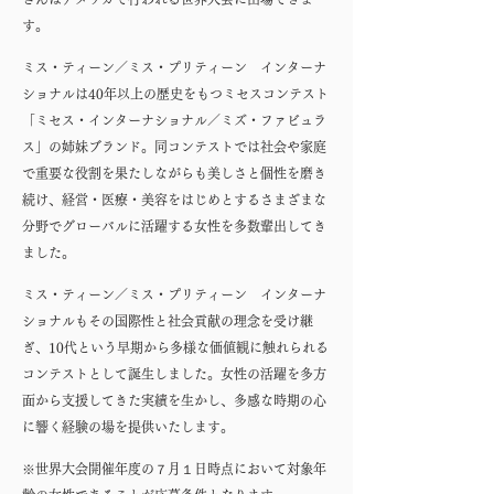
す。
ミス・ティーン／ミス・プリティーン インターナ
ショナルは40年以上の歴史をもつミセスコンテスト
「ミセス・インターナショナル／ミズ・ファビュラ
ス」の姉妹ブランド。同コンテストでは社会や家庭
で重要な役割を果たしながらも美しさと個性を磨き
続け、経営・医療・美容をはじめとするさまざまな
分野でグローバルに活躍する女性を多数輩出してき
ました。
ミス・ティーン／ミス・プリティーン インターナ
ショナルもその国際性と社会貢献の理念を受け継
ぎ、10代という早期から多様な価値観に触れられる
コンテストとして誕生しました。女性の活躍を多方
面から支援してきた実績を生かし、多感な時期の心
に響く経験の場を提供いたします。
※世界大会開催年度の７月１日時点において対象年